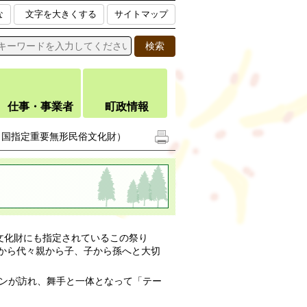
な
文字を大きくする
サイトマップ
仕事・事業者
町政情報
（国指定重要無形民俗文化財）
文化財にも指定されているこの祭り
から代々親から子、子から孫へと大切
ァンが訪れ、舞手と一体となって「テー