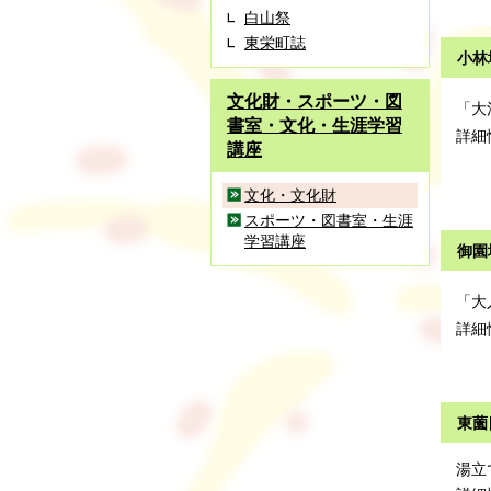
白山祭
東栄町誌
小林
文化財・スポーツ・図
「大
書室・文化・生涯学習
詳細
講座
文化・文化財
スポーツ・図書室・生涯
学習講座
御園
「大
詳細
東薗
湯立