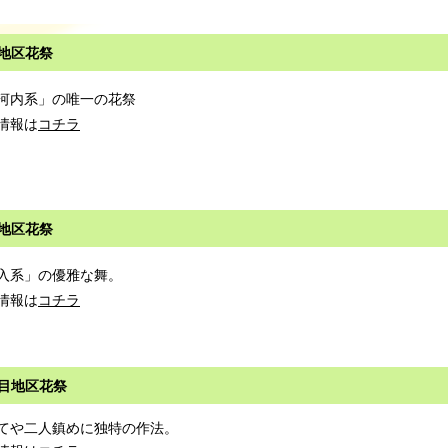
地区花祭
河内系」の唯一の花祭
情報は
コチラ
地区花祭
入系」の優雅な舞。
情報は
コチラ
目地区花祭
てや二人鎮めに独特の作法。