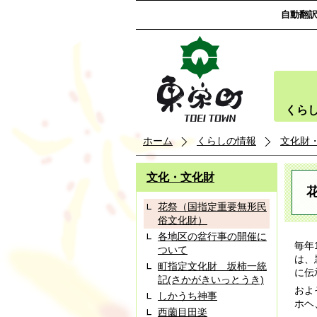
自動翻
くら
ホーム
くらしの情報
文化財
文化・文化財
花祭（国指定重要無形民
俗文化財）
各地区の盆行事の開催に
毎年
ついて
は、
町指定文化財 坂柿一統
に伝
記(さかがきいっとうき)
およ
しかうち神事
ホヘ
西薗目田楽