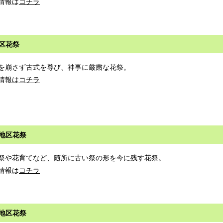
情報は
コチラ
区花祭
を崩さず古式を尊び、神事に厳粛な花祭。
情報は
コチラ
地区花祭
祭や花育てなど、随所に古い祭の形を今に残す花祭。
情報は
コチラ
地区花祭