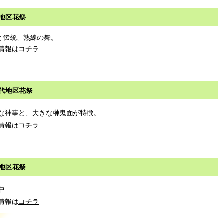
地区花祭
と伝統、熟練の舞。
情報は
コチラ
代地区花祭
な神事と、大きな榊鬼面が特徴。
情報は
コチラ
地区花祭
中
情報は
コチラ