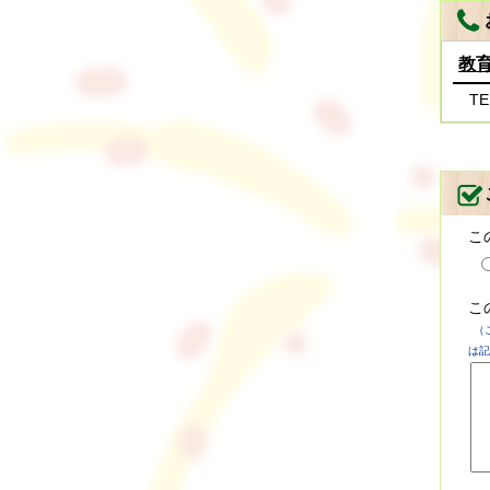
教
TE
こ
こ
（
は記