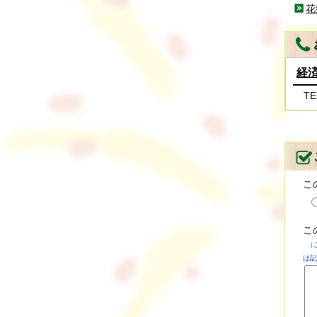
花
経
TE
こ
こ
（
は記