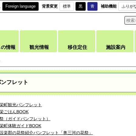
訳
Foreign language
背景変更
標準
黒
青
補助機能
ふりが
しの情報
観光情報
移住定住
施設案内
ト
パンフレット
栄町観光パンフレット
栄ごはんBOOK
祭（ガイドパンフレット）
栄町体験ガイドBOOK
設楽郡の花祭紹介パンフレット「奥三河の花祭」