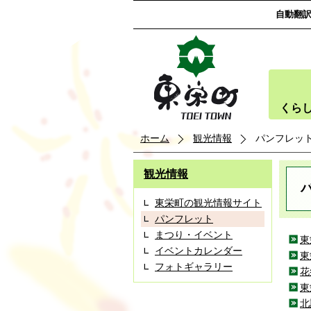
自動翻
くら
ホーム
観光情報
パンフレッ
観光情報
東栄町の観光情報サイト
パンフレット
まつり・イベント
東
イベントカレンダー
東
フォトギャラリー
花
東
北