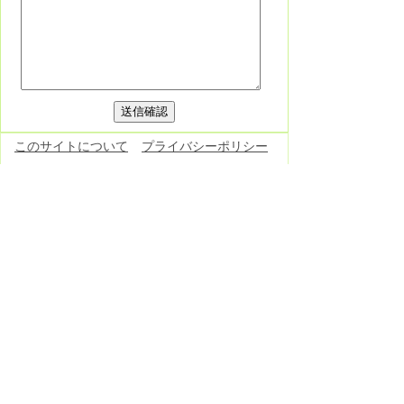
このサイトについて
プライバシーポリシー
免責事項・著作権
リンク集
各課連絡先
お問い合わせ
東栄町役場
役場へのアクセス
〒449-0292 愛知県北設楽郡東栄町大字本
郷字上前畑25番地
電話：
0536-76-0501
(代表) FAX：0536-
76-1725
開庁日時：月曜日～金曜日 午前8時30分
～午後5時15分
（土曜日・日曜日・祝日・12月29
日～1月3日除く）