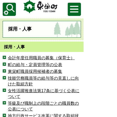
採用・人事
採用・人事
会計年度任用職員の募集（保育士）
町の給与・定員管理等の公表
東栄町職員採用候補者の募集
技能労務職員等の給与等の見直しに向
けた取組方針
女性活躍推進法第17条に基づく公表に
ついて
等級及び職制上の段階ごとの職員数の
公表について
地方行政サービス改革に関する取組状