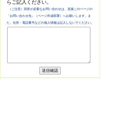
らご記入ください。
（ご注意）回答が必要なお問い合わせは、直接このページの
「お問い合わせ先」（ページ作成部署）へお願いします。ま
た、住所・電話番号などの個人情報は記入しないでください。
このサイトについて
プライバシーポリシー
免責事項・著作権
リンク集
各課連絡先
お問い合わせ
東栄町役場
役場へのアクセス
〒449-0292 愛知県北設楽郡東栄町大字本
郷字上前畑25番地
電話：
0536-76-0501
(代表) FAX：0536-
76-1725