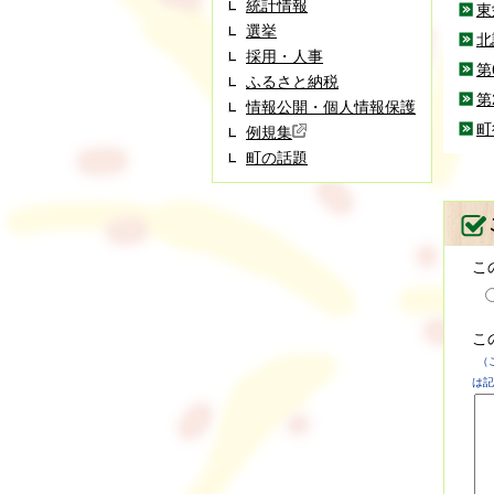
統計情報
東
選挙
北
採用・人事
第
ふるさと納税
第
情報公開・個人情報保護
町
例規集
町の話題
こ
こ
（
は記