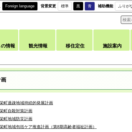
訳
Foreign language
背景変更
標準
黒
青
補助機能
ふりが
しの情報
観光情報
移住定住
施設案内
計画
栄町過疎地域持続的発展計画
栄町自殺対策計画
栄町地域防災計画
栄町地域包括ケア推進計画（第8期高齢者福祉計画）