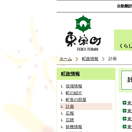
自動翻
くら
ホーム
町政情報
計画
町政情報
役場情報
町の紹介
町長の部屋
東
計画
東
広報
東
広聴
財務情報
東