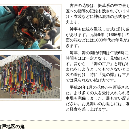
古戸の花祭は、振草系の中で最も
区への指導の記録も残されていま
け・衣装などに神仏混淆の形式を
えます。
神事も伝統を重視し古式に則り厳
があります。元禄9年（1696年
面の箱などには1600年代の年号が
きます。
毎年、舞の開始時間は午後6時に
時間もほぼ一定となり、見物の人
す。昔から、「舞の古戸」と呼ば
まねをしようとしてもできないと
装の着付け、特に「鬼の襷」は古
では見られない結び方です。
平成24年1月の花祭から新築さ
た。より多くの人を受け入れられ
車場も完備しました。最も古い歴
ださい。お見舞いのお返しには、
と軽食を差し上げます。
古戸地区の鬼