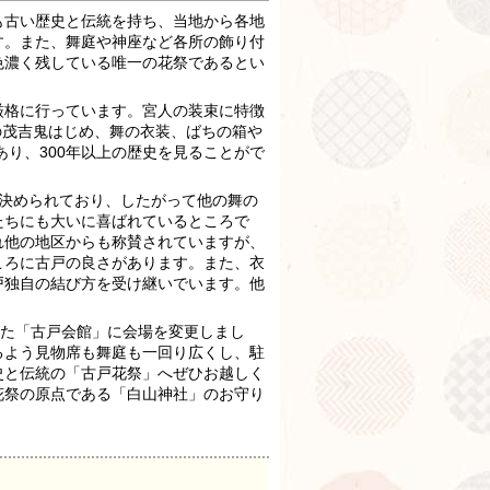
古い歴史と伝統を持ち、当地から各地
す。また、舞庭や神座など各所の飾り付
色濃く残している唯一の花祭であるとい
格に行っています。宮人の装束に特徴
）の茂吉鬼はじめ、舞の衣装、ばちの箱や
あり、300年以上の歴史を見ることがで
決められており、したがって他の舞の
たちにも大いに喜ばれているところで
れ他の地区からも称賛されていますが、
ころに古戸の良さがあります。また、衣
戸独自の結び方を受け継いでいます。他
れた「古戸会館」に会場を変更しまし
るよう見物席も舞庭も一回り広くし、駐
史と伝統の「古戸花祭」へぜひお越しく
花祭の原点である「白山神社」のお守り