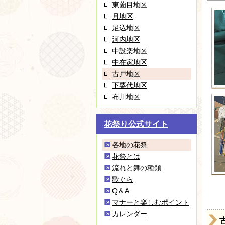
東薗目地区
月地区
足込地区
河内地区
中設楽地区
中在家地区
古戸地区
下粟代地区
布川地区
花祭り公式サイト
各地の花祭
花祭とは
流れと舞の種類
歌ぐら
Q＆A
マナーと楽しむポイント
カレンダー