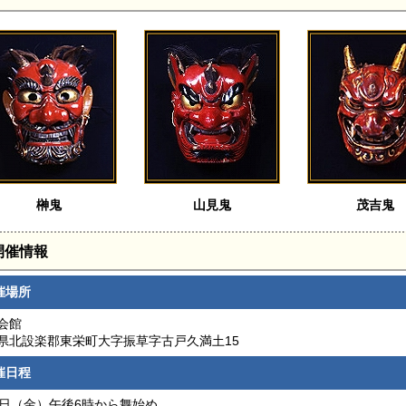
榊鬼
山見鬼
茂吉鬼
開催情報
催場所
会館
県北設楽郡東栄町大字振草字古戸久満土15
催日程
2日（金）午後6時から舞始め