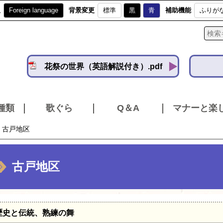
訳
Foreign language
背景変更
標準
黒
青
補助機能
ふりが
花祭の世界（英語解説付き）.pdf
種類
歌ぐら
Q＆A
マナーと楽
古戸地区
古戸地区
歴史と伝統、熟練の舞