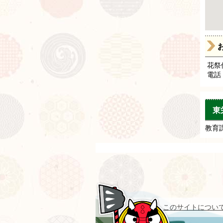
花祭
電話 :
東
教育課 
このサイトについ