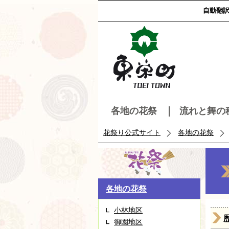
自動翻
各地の花祭
流れと舞の
花祭り公式サイト
各地の花祭
各地の花祭
小林地区
御園地区