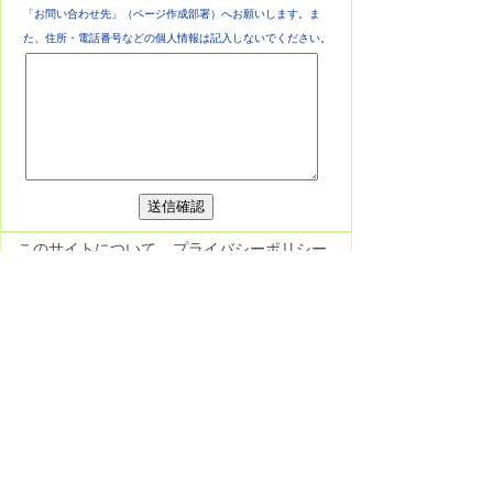
「お問い合わせ先」（ページ作成部署）へお願いします。ま
た、住所・電話番号などの個人情報は記入しないでください。
このサイトについて
プライバシーポリシー
免責事項・著作権
リンク集
各課連絡先
お問い合わせ
東栄町役場
役場へのアクセス
〒449-0292 愛知県北設楽郡東栄町大字本
郷字上前畑25番地
電話：
0536-76-0501
(代表) FAX：0536-
76-1725
開庁日時：月曜日～金曜日 午前8時30分