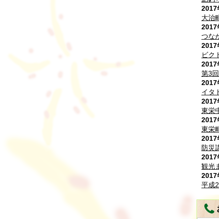
201
大治
201
つな
201
ビク
201
第3
201
イタ
201
東栄
201
東栄
201
防災
201
観光
201
平成