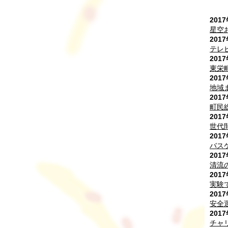
201
星空
201
テレ
201
東栄
201
地域
201
町民
201
世代
201
バス
201
清流
201
実験
201
安全
201
チャ