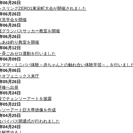
7年06月26日
レスリングZERO1東栄町大会が開催されました
7年06月26日
家見学会を開催
7年06月26日
屋グランパスサッカー教室を開催
7年06月26日
もあゆ釣り教室を開催
7年06月12日
一斉ごみゼロ運動を行いました
7年06月09日
ニママ・ミニパパ体験～赤ちゃんとの触れ合い体験学習～」を行いまし
7年06月06日
ネオフェニックス来庁
7年05月26日
研修へ出発
7年05月24日
校でチェンソーアートを披露
7年05月22日
ンソーアート巨大尊徳像を作成
7年04月25日
金バイパス開通式が行われました
7年04月24日
り解禁迫る！