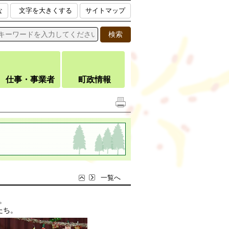
な
文字を大きくする
サイトマップ
仕事・事業者
町政情報
一覧へ
。
たち。