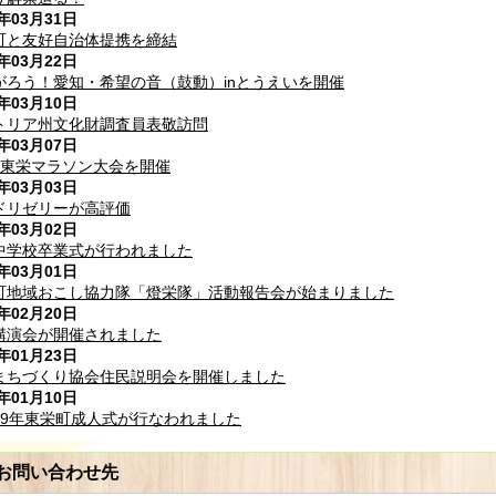
7年03月31日
町と友好自治体提携を締結
7年03月22日
がろう！愛知・希望の音（鼓動）inとうえいを開催
7年03月10日
トリア州文化財調査員表敬訪問
7年03月07日
回東栄マラソン大会を開催
7年03月03日
ドリゼリーが高評価
7年03月02日
中学校卒業式が行われました
7年03月01日
町地域おこし協力隊「燈栄隊」活動報告会が始まりました
7年02月20日
講演会が開催されました
7年01月23日
まちづくり協会住民説明会を開催しました
7年01月10日
29年東栄町成人式が行なわれました
お問い合わせ先