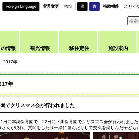
訳
Foreign language
背景変更
標準
黒
青
補助機能
ふりが
しの情報
観光情報
移住定住
施設案内
2017年
017年
育園でクリスマス会が行われました
月21日に本郷保育園で、22日に下川保育園でクリスマス会が行われました
タさんが現れ、質問をしたり一緒に遊んだりして交流を楽しんだ子ども