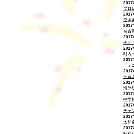
201
プロ
201
空き
201
名古
201
子ど
201
町内
201
「ミ
201
三遠
201
海外
201
中学
201
チェ
201
太和
201
鮎釣