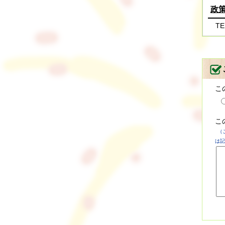
政
TE
こ
こ
（
は記