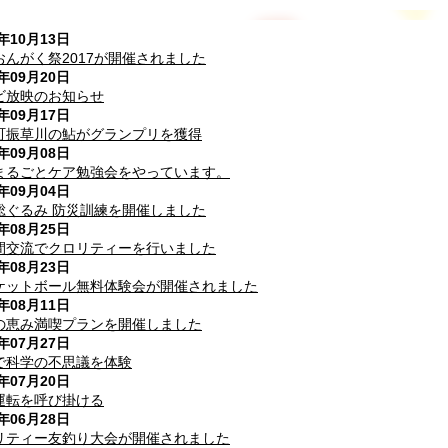
7年10月13日
おんがく祭2017が開催されました
7年09月20日
ビ放映のお知らせ
7年09月17日
町振草川の鮎がグランプリを獲得
7年09月08日
まるごとケア勉強会をやっています。
7年09月04日
総ぐるみ 防災訓練を開催しました
7年08月25日
間交流でクロリティーを行いました
7年08月23日
ケットボール無料体験会が開催されました
7年08月11日
の恵み満喫プランを開催しました
7年07月27日
で科学の不思議を体験
7年07月20日
運転を呼び掛ける
7年06月28日
リティー友釣り大会が開催されました