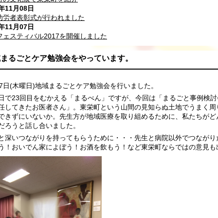
7年11月08日
功労者表彰式が行われました
7年11月07日
フェスティバル2017を開催しました
域まるごとケア勉強会をやっています。
17日(木曜日)地域まるごとケア勉強会を行いました。
日で23回目をむかえる「まるべん」ですが、今回は「まるごと事例検
任してきたお医者さん」。東栄町という山間の見知らぬ土地でうまく周
できずにいないか。先生方が地域医療を取り組めるために、私たちがど
だろうと話し合いました。
と深いつながりを持ってもらうために・・・先生と病院以外でつながり
う！おいでん家によぼう！お酒を飲もう！など東栄町ならではの意見も