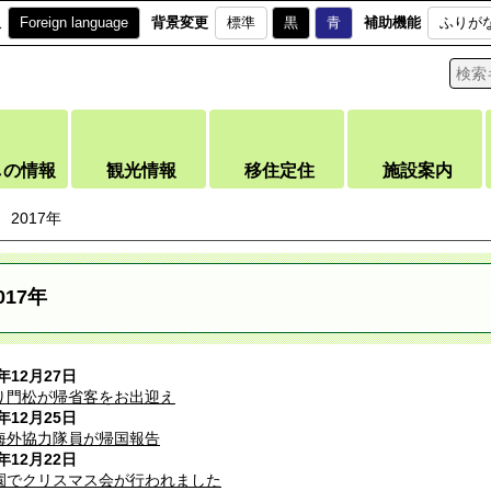
訳
Foreign language
背景変更
標準
黒
青
補助機能
ふりが
しの情報
観光情報
移住定住
施設案内
2017年
017年
7年12月27日
り門松が帰省客をお出迎え
7年12月25日
海外協力隊員が帰国報告
7年12月22日
園でクリスマス会が行われました