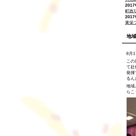
201
町政
201
東栄
地
8月
この
て赴
発揮
るん
地域
らこ