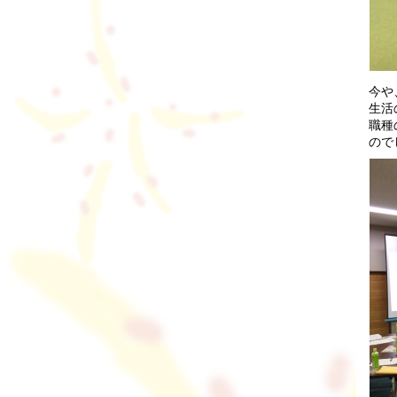
今や
生活
職種
ので