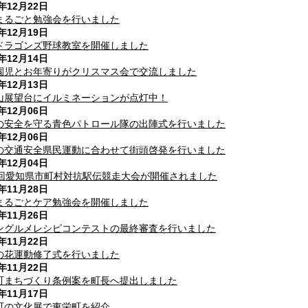
7年12月22日
まるごと勉強会を行いました
7年12月19日
ドラゴンズ野球教室を開催しました
7年12月14日
園児とお年寄りがクリスマス会で交流しました
7年12月13日
山展望台にイルミネーションが点灯中！
7年12月06日
の安全を守る青色パトロール隊の出陣式を行いました
7年12月06日
の交通安全県民運動に合わせて街頭啓発を行いました
7年12月04日
2回愛知県市町村対抗駅伝競走大会が開催されました
7年11月28日
まるごとケア勉強会を開催しました
7年11月26日
ングルメレシピコンテストの最終審査を行いました
7年11月22日
の花運動修了式を行いました
7年11月22日
町まちづくり条例案を町長へ提出しました
7年11月17日
町の文化展で東栄町を紹介