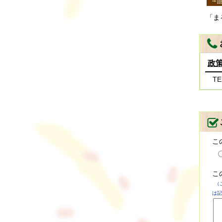
「ま
政
TE
こ
こ
（
は記