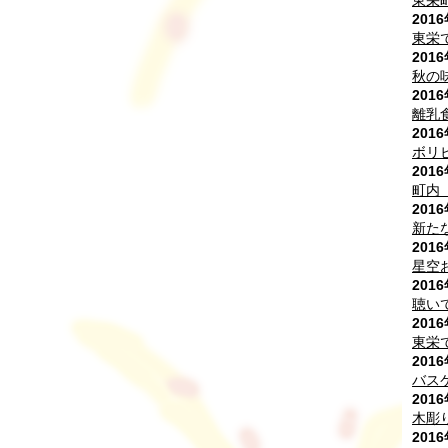
東栄
201
東栄
201
秋の
201
離乳
201
ボリ
201
町内 
201
新た
201
星空
201
聴い
201
東栄
201
バス
201
木彫
201