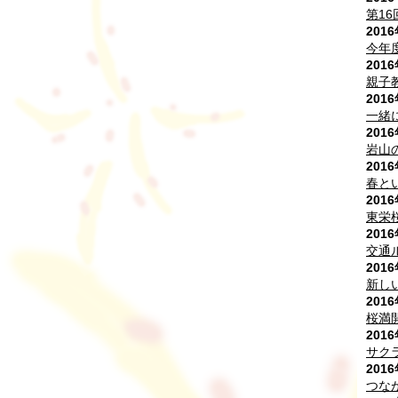
第1
201
今年
201
親子
201
一緒
201
岩山
201
春と
201
東栄
201
交通
201
新し
201
桜満
201
サク
201
つな