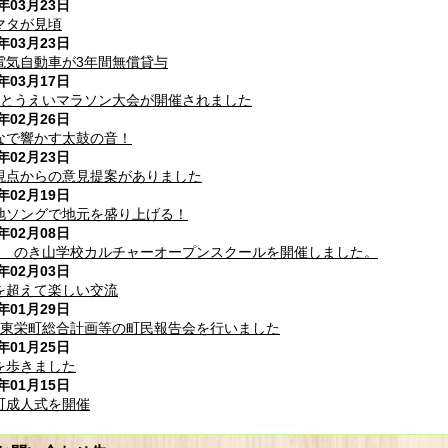
6年03月23日
マタが見頃
6年03月23日
電気自動車が3年間無償貸与
6年03月17日
回とうえいマラソン大会が開催されました
6年02月26日
なで響かす太鼓の音！
6年02月23日
視点からの意見提案がありました
6年02月19日
地ソングで地元を盛り上げる！
6年02月08日
回 のき山学校カルチャーオープンスクールを開催しました。
6年02月03日
を超えて楽しい交流
6年01月29日
次東栄町総合計画等の町民報告会を行いました
6年01月25日
を歩きました
6年01月15日
町成人式を開催