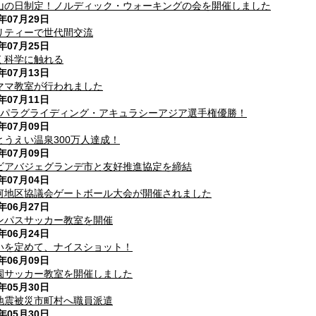
山の日制定！ノルディック・ウォーキングの会を開催しました
6年07月29日
リティーで世代間交流
6年07月25日
く科学に触れる
6年07月13日
ママ教室が行われました
6年07月11日
回パラグライディング・アキュラシーアジア選手権優勝！
6年07月09日
とうえい温泉300万人達成！
6年07月09日
ビアバジェグランデ市と友好推進協定を締結
6年07月04日
河地区協議会ゲートボール大会が開催されました
6年06月27日
ンパスサッカー教室を開催
6年06月24日
いを定めて、ナイスショット！
6年06月09日
園サッカー教室を開催しました
6年05月30日
地震被災市町村へ職員派遣
6年05月30日