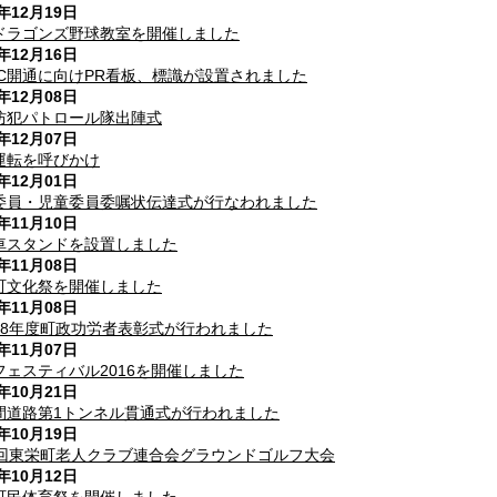
6年12月19日
ドラゴンズ野球教室を開催しました
6年12月16日
IC開通に向けPR看板、標識が設置されました
6年12月08日
防犯パトロール隊出陣式
6年12月07日
運転を呼びかけ
6年12月01日
委員・児童委員委嘱状伝達式が行なわれました
6年11月10日
車スタンドを設置しました
6年11月08日
町文化祭を開催しました
6年11月08日
28年度町政功労者表彰式が行われました
6年11月07日
フェスティバル2016を開催しました
6年10月21日
間道路第1トンネル貫通式が行われました
6年10月19日
3回東栄町老人クラブ連合会グラウンドゴルフ大会
6年10月12日