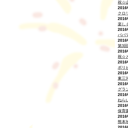
祝☆
201
クロ
201
楽し
201
パパ
201
第3
201
祝☆
201
ボリ
201
東三
201
グラ
201
ねら
201
保育
201
熊本
201