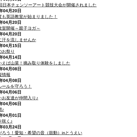
6回日本チェンソーアート競技大会が開催されました
6年04月20日
度も英語教室が始まりました！
6年04月20日
教室開催～親子ヨガ～
6年04月20日
に汗を流しませんか
6年04月15日
のお祭り
6年04月14日
いえば山菜！摘み取り体験をしました
6年04月08日
桜情報
6年04月08日
ルールを守ろう！
6年04月06日
いお友達が仲間入り♪
6年04月06日
開♪
6年04月01日
ラ咲く♪
6年03月24日
がろう！愛知・希望の音（鼓動）inとうえい