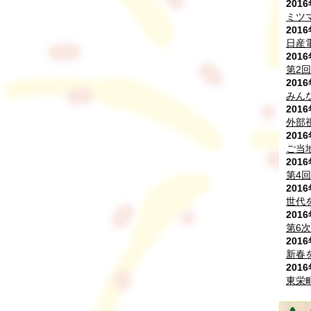
201
ミツ
201
日産
201
第2
201
みん
201
外部
201
ご当
201
第4
201
世代
201
第6
201
新春
201
東栄