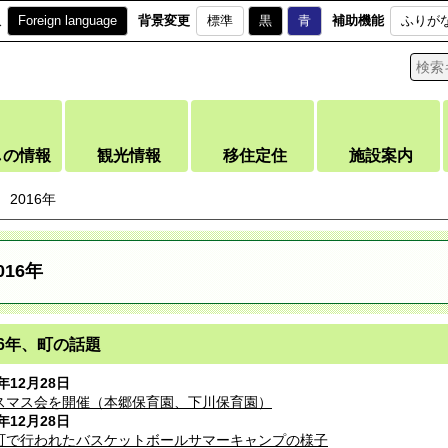
訳
Foreign language
背景変更
標準
黒
青
補助機能
ふりが
しの情報
観光情報
移住定住
施設案内
2016年
016年
16年、町の話題
6年12月28日
スマス会を開催（本郷保育園、下川保育園）
6年12月28日
町で行われたバスケットボールサマーキャンプの様子