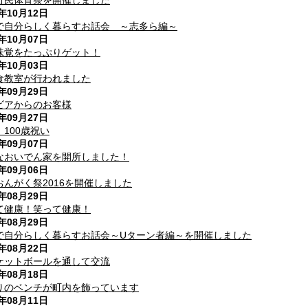
町民体育祭を開催しました
6年10月12日
で自分らしく暮らすお話会 ～志多ら編～
6年10月07日
味覚をたっぷりゲット！
6年10月03日
食教室が行われました
6年09月29日
ビアからのお客様
6年09月27日
100歳祝い
6年09月07日
なおいでん家を開所しました！
6年09月06日
おんがく祭2016を開催しました
6年08月29日
て健康！笑って健康！
6年08月29日
で自分らしく暮らすお話会～Uターン者編～を開催しました
6年08月22日
ケットボールを通して交流
6年08月18日
りのベンチが町内を飾っています
6年08月11日