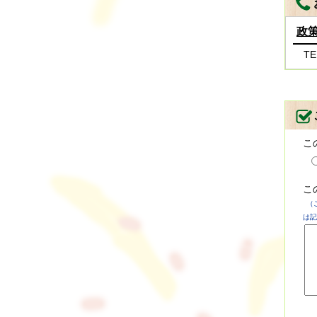
政
TE
こ
こ
（
は記