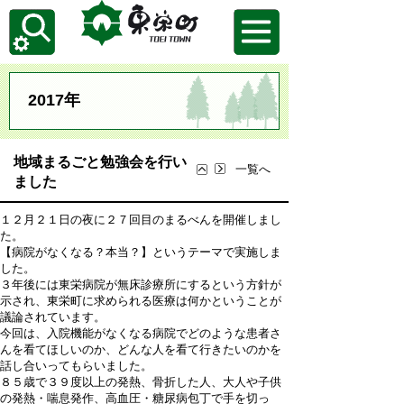
2017年
地域まるごと勉強会を行い
一覧へ
ました
１２月２１日の夜に２７回目のまるべんを開催しまし
た。
【病院がなくなる？本当？】というテーマで実施しま
した。
３年後には東栄病院が無床診療所にするという方針が
示され、東栄町に求められる医療は何かということが
議論されています。
今回は、入院機能がなくなる病院でどのような患者さ
んを看てほしいのか、どんな人を看て行きたいのかを
話し合いってもらいました。
８５歳で３９度以上の発熱、骨折した人、大人や子供
の発熱・喘息発作、高血圧・糖尿病包丁で手を切っ