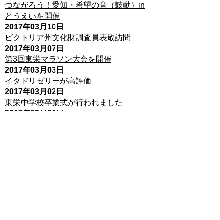
つながろう！愛知・希望の音（鼓動）in
とうえいを開催
2017年03月10日
ビクトリア州文化財調査員表敬訪問
2017年03月07日
第3回東栄マラソン大会を開催
2017年03月03日
イタドリゼリーが高評価
2017年03月02日
東栄中学校卒業式が行われました
2017年03月01日
東栄町地域おこし協力隊「燈栄隊」活動
報告会が始まりました
2017年02月20日
防災講演会が開催されました
2017年01月23日
観光まちづくり協会住民説明会を開催し
ました
2017年01月10日
平成29年東栄町成人式が行なわれました