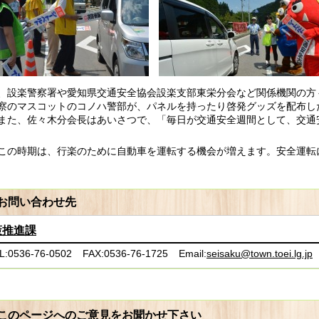
、設楽警察署や愛知県交通安全協会設楽支部東栄分会など関係機関の方
察のマスコットのコノハ警部が、パネルを持ったり啓発グッズを配布し
また、佐々木分会長はあいさつで、「毎日が交通安全週間として、交通
この時期は、行楽のために自動車を運転する機会が増えます。安全運転
お問い合わせ先
策推進課
L:0536-76-0502
FAX:0536-76-1725
Email:
seisaku@town.toei.lg.jp
このページへのご意見をお聞かせ下さい