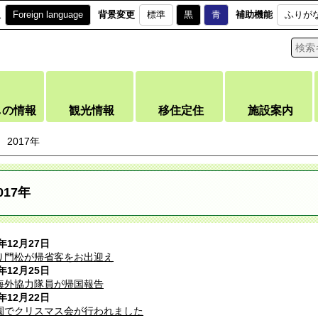
訳
Foreign language
背景変更
標準
黒
青
補助機能
ふりが
しの情報
観光情報
移住定住
施設案内
2017年
017年
7年12月27日
り門松が帰省客をお出迎え
7年12月25日
海外協力隊員が帰国報告
7年12月22日
園でクリスマス会が行われました