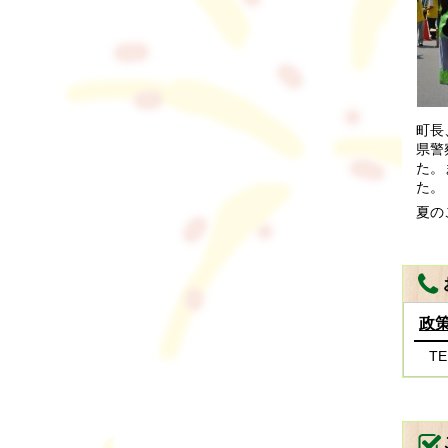
町長
県警
た。
た。
夏の
政
TE