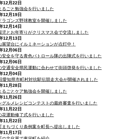
7年12月22日
まるごと勉強会を行いました
7年12月19日
ドラゴンズ野球教室を開催しました
7年12月14日
園児とお年寄りがクリスマス会で交流しました
7年12月13日
山展望台にイルミネーションが点灯中！
7年12月06日
の安全を守る青色パトロール隊の出陣式を行いました
7年12月06日
の交通安全県民運動に合わせて街頭啓発を行いました
7年12月04日
2回愛知県市町村対抗駅伝競走大会が開催されました
7年11月28日
まるごとケア勉強会を開催しました
7年11月26日
ングルメレシピコンテストの最終審査を行いました
7年11月22日
の花運動修了式を行いました
7年11月22日
町まちづくり条例案を町長へ提出しました
7年11月17日
町の文化展で東栄町を紹介