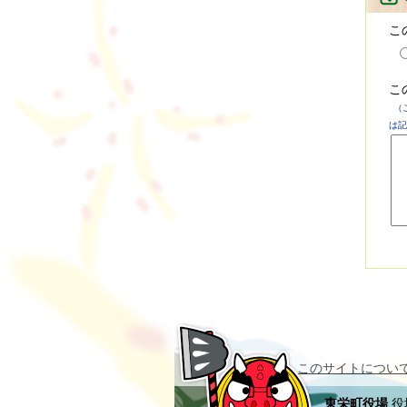
こ
こ
（
は記
このサイトについ
東栄町役場
役