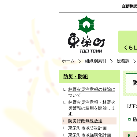
自動翻
くら
ホーム
組織別索引
総務課
防災・防犯
林野火災注意報の解除に
ついて
林野火災注意報・林野火
以下
災警報の運用を開始しま
す
防災行政無線放送
東栄町地域防災計画
東栄町地域強靭化計画