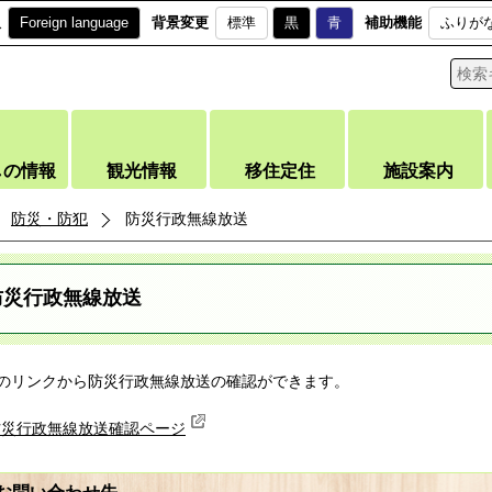
訳
Foreign language
背景変更
標準
黒
青
補助機能
ふりが
しの情報
観光情報
移住定住
施設案内
防災・防犯
防災行政無線放送
防災行政無線放送
のリンクから防災行政無線放送の確認ができます。
防災行政無線放送確認ページ