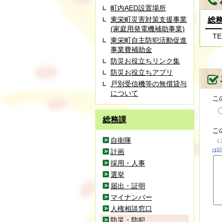
町内AED設置場所
東栄町災害対策支援事業
総
(家庭用発電機補助事業)
TE
東栄町自主防犯活動促進
事業費補助金
防災お役立ちリンク集
防災お役立ちアプリ
戸別受信機等の無償貸与
について
こ
総務課
こ
自衛隊
（
は記
計画
採用・人事
選挙
届出・証明
マイナンバー
人権相談窓口
防災・防犯