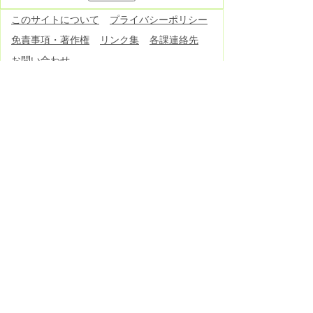
このサイトについて
プライバシーポリシー
免責事項・著作権
リンク集
各課連絡先
お問い合わせ
東栄町役場
役場へのアクセス
〒449-0292 愛知県北設楽郡東栄町大字本
郷字上前畑25番地
電話：
0536-76-0501
(代表) FAX：0536-
76-1725
開庁日時：月曜日～金曜日 午前8時30分
～午後5時15分
（土曜日・日曜日・祝日・12月29
日～1月3日除く）