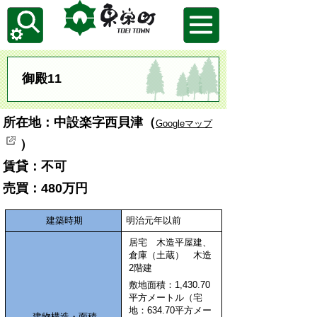
御殿11
所在地：中設楽
字西貝津（
Googleマップ
）
賃貸
：
不可
売買
：480万円
建築時期
明治元年以前
居宅 木造平屋建、
倉庫（土蔵） 木造
2階建
敷地面積：1,430.70
平方メートル
（宅
地：634.70平方メー
建物構造・面積