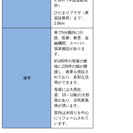
0.1km（中設楽駐在
所）
ひだまりプラザ（東
栄診療所）まで：
2.6km
車で5分圏内に行
政、医療、教育、金
融機関、スーパー、
温泉施設がありま
す。
約180坪の母屋の敷
地に230坪の畑が隣
接し、倉庫も併設さ
れており、多彩な活
備考
用ができます。
母屋には大黒柱、
梁、10～12帖の大部
屋があり、古民家風
情が漂います。
室内は水回りを中心
にリフォームされて
います。