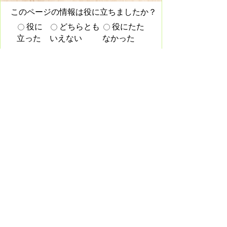
このページの情報は役に立ちましたか？
役に
どちらとも
役にたた
立った
いえない
なかった
このページに関してご意見がありました
らご記入ください。
（ご注意）回答が必要なお問い合わせは、直接このページの
「お問い合わせ先」（ページ作成部署）へお願いします。ま
た、住所・電話番号などの個人情報は記入しないでください。
このサイトについて
プライバシーポリシー
免責事項・著作権
リンク集
各課連絡先