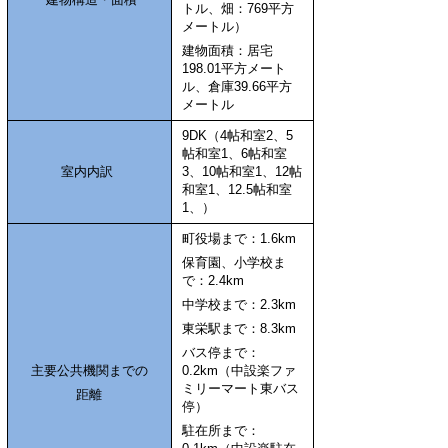
トル、畑：769平方
メートル
）
建物面積：居宅
198.01平方メート
ル、倉庫39.66平方
メートル
9DK（4帖和室2、5
帖和室1、6帖和室
室内内訳
3、10帖和室1、12帖
和室1、12.5帖和室
1、）
町役場まで：1.6
km
保育園、小学校ま
で：2.4km
中学校まで：2.3km
東栄駅まで：8.3km
バス停まで：
主要公共機関までの
0.2km（中設楽ファ
ミリーマート東バス
距離
停）
駐在所まで：