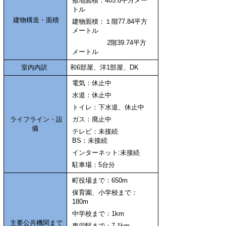
敷地面積：405.8平方メー
トル
建物構造・面積
建物面積：１階77.84平方
メートル
2階39.74平方
メートル
室内内訳
和6部屋、洋1部屋、DK
電気：休止中
水道：休止中
トイレ：下水道、休止中
ライフライン・設
ガス：廃止中
備
テレビ：未接続
BS：未接続
インターネット:未接続
駐車場：5台分
町役場まで：650m
保育園、小学校まで：
180m
中学校まで：1km
主要公共機関まで
東栄駅まで：7.1km