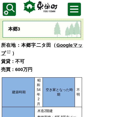
本郷3
所在地：本郷字二タ田（
Googleマッ
プ
）
賃貸
：
不可
売買
：600万円
昭
和
54
空き家となった時
不
建築時期
年
期
明
2
月
木造2階建