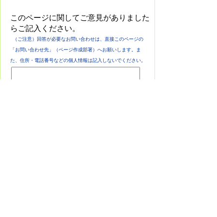
このページに関してご意見がありました
らご記入ください。
（ご注意）回答が必要なお問い合わせは、直接このページの
「お問い合わせ先」（ページ作成部署）へお願いします。ま
た、住所・電話番号などの個人情報は記入しないでください。
このサイトについて
プライバシーポリシー
免責事項・著作権
リンク集
各課連絡先
お問い合わせ
東栄町役場
役場へのアクセス
〒449-0292 愛知県北設楽郡東栄町大字本