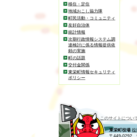
移住・定住
地域おこし協力隊
町民活動・コミュニティ
友好自治体
統計情報
次期行政情報システム調
達検討に係る情報提供依
頼の実施
町の話題
交付金関係
東栄町情報セキュリティ
ポリシー
このサイトについ
東栄町役場
役
〒449-02