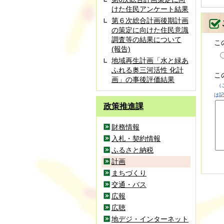
けた住民アンケート結果
第６次総合計画後期計画
の策定に向けた住民意識
調査等の結果について
こ
(報告)
地域再生計画「水と緑あ
ふれる奥三河活性 化計
こ
画」の事後評価結果
（
は記
政策推進課
財務情報
入札・契約情報
ふるさと納税
計画
まちづくり
交通・バス
広報
広聴
地デジ・インターネット