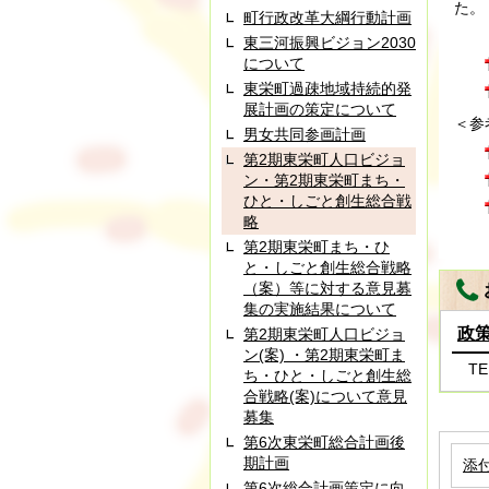
た。
町行政改革大綱行動計画
東三河振興ビジョン2030
について
東栄町過疎地域持続的発
展計画の策定について
＜参
男女共同参画計画
第2期東栄町人口ビジョ
ン・第2期東栄町まち・
ひと・しごと創生総合戦
略
第2期東栄町まち・ひ
と・しごと創生総合戦略
（案）等に対する意見募
集の実施結果について
政
第2期東栄町人口ビジョ
ン(案) ・第2期東栄町ま
TE
ち・ひと・しごと創生総
合戦略(案)について意見
募集
第6次東栄町総合計画後
期計画
添
第6次総合計画策定に向