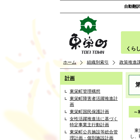
自動翻
くら
ホーム
組織別索引
政策推進
計画
東栄町管理構想
東栄町障害者活躍推進計
画
東栄町国民保護計画
～
女性活躍推進法に基づく
特定事業主行動計画
東栄
東栄町公共施設等総合管
し、
理計画・個別施設計画