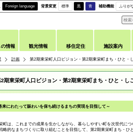
訳
Foreign language
背景変更
標準
黒
青
補助機能
ふりが
しの情報
観光情報
移住定住
施設案内
課
計画
第2期東栄町人口ビジョン・第2期東栄町まち・ひと・
第2期東栄町人口ビジョン・第2期東栄町まち・ひと・し
将来にわたって賑わいを保ち続けるまちの実現を目指して～
町は、これまでの成果を生かしながら、暮らしやすい町を次世代につ
戦略的なまちづくりに取り組むことを目指して、第2期東栄町まち・ひ