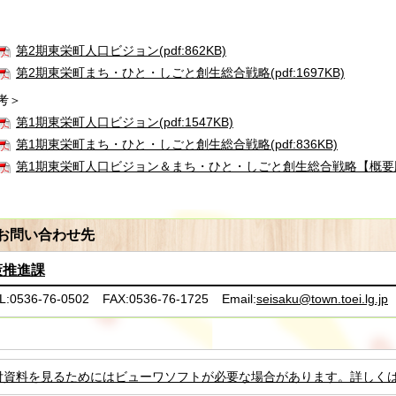
第2期東栄町人口ビジョン(pdf:862KB)
第2期東栄町まち・ひと・しごと創生総合戦略(pdf:1697KB)
考＞
第1期東栄町人口ビジョン(pdf:1547KB)
第1期東栄町まち・ひと・しごと創生総合戦略(pdf:836KB)
第1期東栄町人口ビジョン＆まち・ひと・しごと創生総合戦略【概要版】(p
お問い合わせ先
策推進課
L:0536-76-0502
FAX:0536-76-1725
Email:
seisaku@town.toei.lg.jp
付資料を見るためにはビューワソフトが必要な場合があります。詳しく