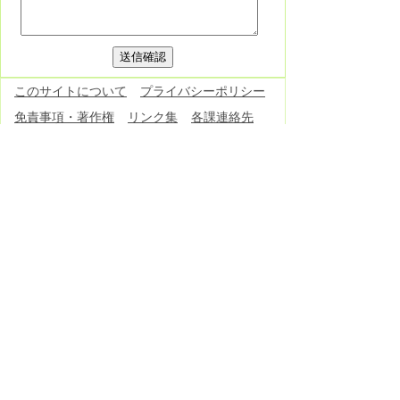
このサイトについて
プライバシーポリシー
免責事項・著作権
リンク集
各課連絡先
お問い合わせ
東栄町役場
役場へのアクセス
〒449-0292 愛知県北設楽郡東栄町大字本
郷字上前畑25番地
電話：
0536-76-0501
(代表) FAX：0536-
76-1725
開庁日時：月曜日～金曜日 午前8時30分
～午後5時15分
（土曜日・日曜日・祝日・12月29
日～1月3日除く）