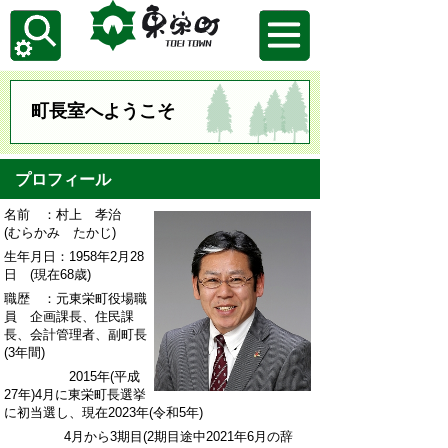
町長室へようこそ
プロフィール
名前 ：村上 孝治
(むらかみ たかじ)
生年月日：1958年2月28
日 (現在68歳)
職歴 ：元東栄町役場職
員 企画課長、住民課
長、会計管理者、副町長
(3年間)
2015年(平成
27年)4月に東栄町長選挙
に初当選し、現在2023年(令和5年)
4月から3期目(2期目途中2021年6月の辞