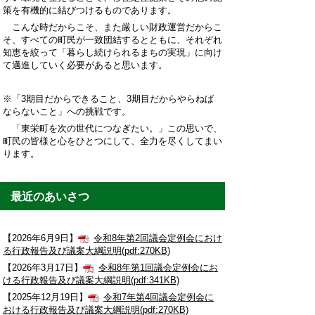
策を有機的に結びつけるものであります。
こんな時だからこそ、また厳しい財政運営だからこ
そ、すべての町民が一致団結するとともに、それぞれ
知恵を絞って「暮らし続けられるまちの実現」に向け
て邁進していく必要があると思います。
※「3期目だからできること、3期目だからやらねば
ならないこと」への挑戦です。
「東栄町を次の世代につなぎたい。」この思いで、
町民の皆様と心をひとつにして、全力を尽くしてまい
ります。
最近のあいさつ
【2026年6月9日】
令和8年第2回議会定例会におけ
る行政報告及び議案大綱説明(pdf:270KB)
【2026年3月17日】
令和8年第1回議会定例会にお
ける行政報告及び議案大綱説明(pdf:341KB)
【2025年12月19日】
令和7年第4回議会定例会に
おける行政報告及び議案大綱説明(pdf:270KB)