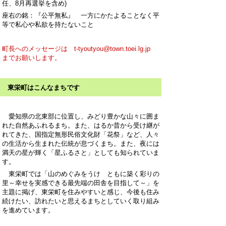
任、8月再選挙を含め)
座右の銘：『公平無私』 一方にかたよることなく平
等で私心や私欲を持たないこと
町長へのメッセージは t-tyoutyou@town.toei.lg.jp
までお願いします。
東栄町はこんなまちです
愛知県の北東部に位置し、みどり豊かな山々に囲ま
れた自然あふれるまち。また、はるか昔から受け継が
れてきた、国指定無形民俗文化財「花祭」など、人々
の生活から生まれた伝統が息づくまち。また、夜には
満天の星が輝く「星ふるさと」としても知られていま
す。
東栄町では「山のめぐみをうけ ともに築く彩りの
里～幸せを実感できる最先端の田舎を目指して～」を
主題に掲げ、東栄町を住みやすいと感じ、今後も住み
続けたい、訪れたいと思えるまちとしていく取り組み
を進めています。