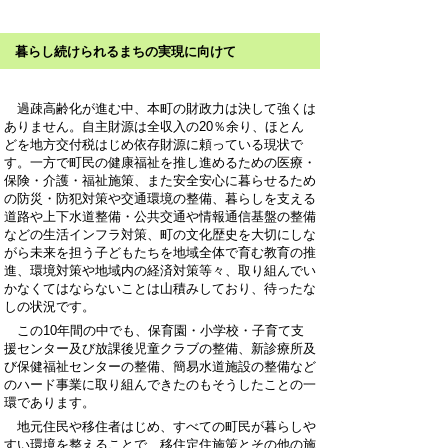
暮らし続けられるまちの実現に向けて
過疎高齢化が進む中、本町の財政力は決して強くは
ありません。自主財源は全収入の20％余り、ほとん
どを地方交付税はじめ依存財源に頼っている現状で
す。一方で町民の健康福祉を推し進めるための医療・
保険・介護・福祉施策、また安全安心に暮らせるため
の防災・防犯対策や交通環境の整備、暮らしを支える
道路や上下水道整備・公共交通や情報通信基盤の整備
などの生活インフラ対策、町の文化歴史を大切にしな
がら未来を担う子どもたちを地域全体で育む教育の推
進、環境対策や地域内の経済対策等々、取り組んでい
かなくてはならないことは山積みしており、待ったな
しの状況です。
この10年間の中でも、保育園・小学校・子育て支
援センター及び放課後児童クラブの整備、新診療所及
び保健福祉センターの整備、簡易水道施設の整備など
のハード事業に取り組んできたのもそうしたことの一
環であります。
地元住民や移住者はじめ、すべての町民が暮らしや
すい環境を整えることで、移住定住施策とその他の施