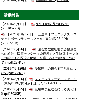
【2015年4月30日】
議会臨時会 (pdf:85KB)
活動報告
【2021年9月1日】
9月1日は防災の日です
(pdf:1657KB)
【2021年8月17日】 三遠ネオフェニックスバス
ケットボールサマースクールin東栄町2021開催
(pdf:672KB)
【2020年6月26日】
議会文教福祉委員会協議会
への報告「医療センター（診療所）と保健福祉センタ
ー併設による医療と保健・介護・福祉の連携につい
て」(pdf:227KB)
【2019年8月26日】
愛知県への総合要望活動につ
いて(pdf:598KB)
【2019年8月26日】
フェニックスサマースクール
in 東栄2019が開催されました(pdf:471KB)
【2019年6月25日】
役場職員互助会による美化活
動(pdf:603KB)
【2019年3月2日】
三遠南信自動車道（佐久間川合
IC〜東栄IC）開通式 (pdf:588KB)
【2019年2月1日】
設楽ダンプカー協会による交通