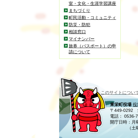
室・文化・生涯学習講座
まちづくり
町民活動・コミュニティ
防災・防犯
相談窓口
マイナンバー
旅券（パスポート）の申
請について
このサイトについ
東栄町役場
役
〒449-02
電話：
0536-7
開庁日時：月曜
（土