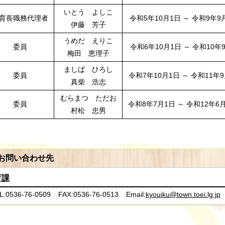
いとう よしこ
育長職務代理者
令和5年10月1日 ～ 令和9年9
伊藤 芳子
うめだ えりこ
委員
令和6年10月1日 ～ 令和10年
梅田 恵理子
ましば ひろし
委員
令和7
年10月1日 ～ 令和11年9
真柴 浩志
むらまつ ただお
委員
令和8
年7月1日 ～ 令和12年6
村松 忠男
お問い合わせ先
育課
L:0536-76-0509
FAX:0536-76-0513
Email:
kyouiku@town.toei.lg.jp