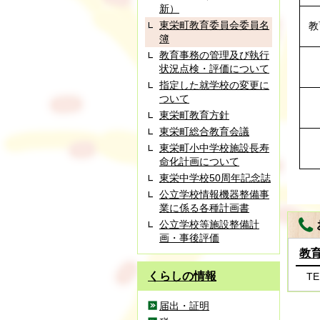
新）
東栄町教育委員会委員名
教
簿
教育事務の管理及び執行
状況点検・評価について
指定した就学校の変更に
ついて
東栄町教育方針
東栄町総合教育会議
東栄町小中学校施設長寿
命化計画について
東栄中学校50周年記念誌
公立学校情報機器整備事
業に係る各種計画書
公立学校等施設整備計
画・事後評価
教
くらしの情報
TE
届出・証明