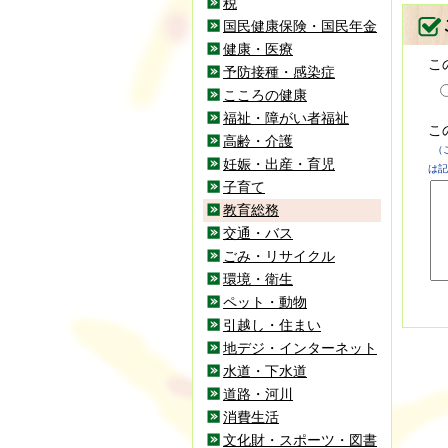
税
国民健康保険・国民年金
健康・医療
こ
予防接種・感染症
こころの健康
福祉・障がい者福祉
こ
高齢・介護
（
妊娠・出産・育児
は記
子育て
教育総務
交通・バス
ごみ・リサイクル
環境・衛生
ペット・動物
引越し・住まい
地デジ・インターネット
水道・下水道
道路・河川
消費生活
文化財・スポーツ・図書