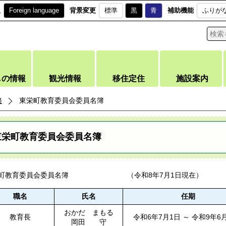
訳
Foreign language
背景変更
標準
黒
青
補助機能
ふりが
しの情報
観光情報
移住定住
施設案内
務
東栄町教育委員会委員名簿
東栄町教育委員会委員名簿
栄町教育委員会委員名簿 （令和8年7月1日現在）
職名
氏名
任期
おかだ まもる
教育長
令和6年7月1日 ～ 令和9年6
岡田 守