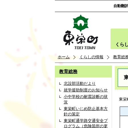
自動翻
くら
ホーム
くらしの情報
教育総
教育総務
北設部活動だより
就学援助制度のお知らせ
小中学校の耐震診断の状
東
況
東栄町いじめ防止基本方
針の策定
東栄町通学路交通安全プ
ログラム（危険箇所の更