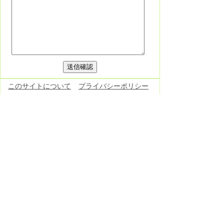
このサイトについて
プライバシーポリシー
免責事項・著作権
リンク集
各課連絡先
お問い合わせ
東栄町役場
役場へのアクセス
〒449-0292 愛知県北設楽郡東栄町大字本
郷字上前畑25番地
電話：
0536-76-0501
(代表) FAX：0536-
76-1725
開庁日時：月曜日～金曜日 午前8時30分
～午後5時15分
（土曜日・日曜日・祝日・12月29
日～1月3日除く）