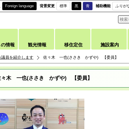
訳
Foreign language
背景変更
標準
黒
青
補助機能
ふりが
しの情報
観光情報
移住定住
施設案内
会議員を紹介します
佐々木 一也(ささき かずや) 【委員】
佐々木 一也(ささき かずや) 【委員】