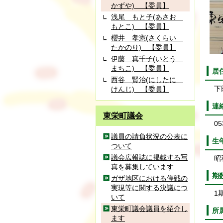
かずや) 【委員】
浅尾 もと子(あさお
もとこ) 【委員】
櫻井 孝憲(さくらい
たかのり) 【委員】
伊藤 真千子(いとう
まちこ) 【委員】
居
西谷 賢治(にしたに
下
けんじ) 【委員】
連
東栄町議会
053
議員の請負状況の公表に
生
ついて
議会広報誌に掲載する写
昭和
真を募集しています
期
ガザ地区における停戦の
実現等に関する決議につ
1
いて
東栄町議会議員を紹介し
所
ます