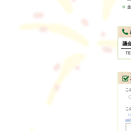
令
議
TE
こ
こ
（
は記