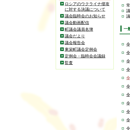
ロシアのウクライナ侵攻
常
に対する決議について
議会臨時会のお知らせ
議
議会動画配信
一
町議会議員名簿
議会だより
議会報告会
令
東栄町議会定例会
令
定例会・臨時会会議録
令
監査
令
令
令
令
令
令
令
令