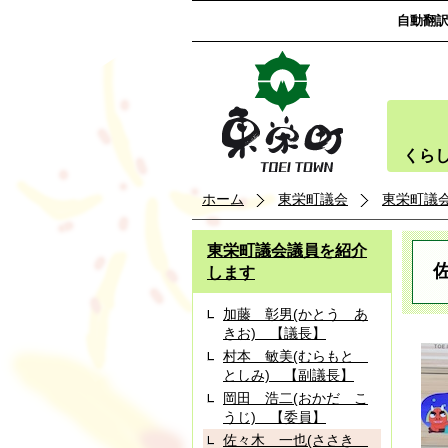
自動翻
くら
ホーム
東栄町議会
東栄町議
東栄町議会議員を紹介
します
加藤 彰男(かとう あ
きお) 【議長】
村本 敏美(むらもと
としみ) 【副議長】
岡田 浩二(おかだ こ
うじ) 【委員】
佐々木 一也(ささき