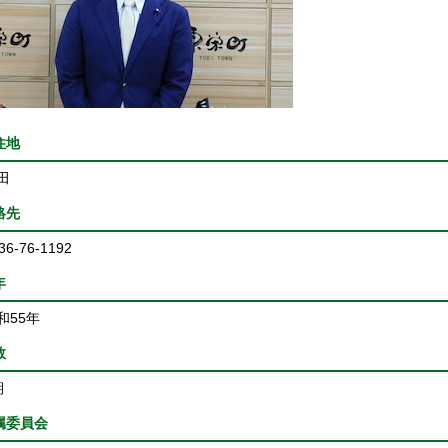
住地
田
絡先
6-76-1192
年
55年
数
期
属委員会