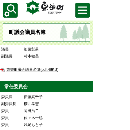
町議会議員名簿
議長 加藤彰男
副議長 村本敏美
東栄町議会議員名簿(pdf:48KB)
常任委員会
委員長 伊藤真千子
副委員長 櫻井孝憲
委員 岡田浩二
委員 佐々木一也
委員 浅尾もと子