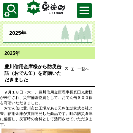
2025年
2025年
豊川信用金庫様から防災缶
一覧へ
詰（おでん缶）を寄贈いた
だきました
９月１８日（木）、豊川信用金庫理事長真田光彦様
が来庁され、災害備蓄物資として、おでん缶８００個
を寄贈いただきました。
おでん缶は豊川市に工場がある天狗缶詰株式会社と
豊川信用金庫が共同開発した商品です。町の防災倉庫
に備蓄し、災害時の食料として活用させていただきま
す。