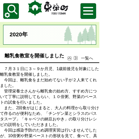
2020年
離乳食教室を開催しました
一覧へ
７月３１日に３～９か月児、1歳前後児を対象にした
離乳食教室を開催しました。
今回は、離乳食をまだ始めてない子が２人来てくれ
ました。
管理栄養士さんから離乳食の始め方、すすめ方につ
いて丁寧に説明してもらい、１０倍粥、野菜のペース
トの試食を行いました。
また、2回食がはじまると、大人の料理から取り分け
て作るのが便利なため、「チンゲン菜とシラスのパス
タスープ」「キャベツの納豆おやき」の取り分けレシ
ピの説明をしていただきました。
今回は感染予防のため調理実習は行いませんでした
が、10倍粥や野菜ペーストの形状を見て、食べて、具