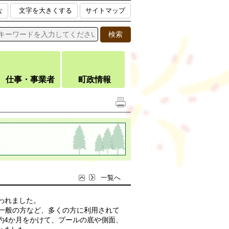
な
文字を大きくする
サイトマップ
仕事・事業者
町政情報
一覧へ
われました。
、一般の方など、多くの方に利用されて
約4か月をかけて、プールの底や側面、