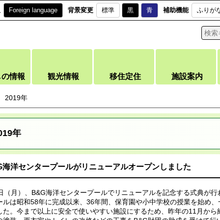
訳
Foreign language
背景変更
標準
黒
青
補助機能
ふりが
しの情報
観光情報
移住定住
施設案内
2019年
019年
&G海洋センタープールがリニューアルオープンしました
1日（月）、B&G海洋センタープールでリニューアルを記念する式典が行
ールは昭和58年に完成以来、36年間、保育園や小中学校の授業を始め
した。今まで以上に安全で使いやすい施設にするため、昨年の11月から