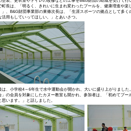
の塗装、更衣室やトイレの改修などの工事をB&G財団の助成を受けて行
で町長は、「明るく、きれいに生まれ変わったプールを、健康増進や楽
。」、B&G財団事業部の東條次長は、「生涯スポーツの拠点として多く
な活用もしていってほしい。」とあいさつ。
後は、小学校4～6年生で水中運動会が開かれ、大いに盛り上がりました
会」の会員を対象にしたカヌー教室も開かれ、参加者は、「初めてプー
と思います。」と話しました。