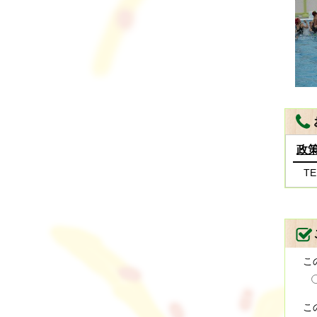
政
TE
こ
こ