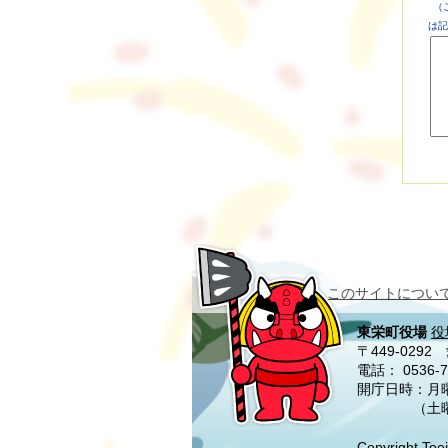
（
は記
このサイトについ
東栄町役場
役
〒449-02
電話：
0536-7
開庁日時：月曜
（土
Copyright Toei