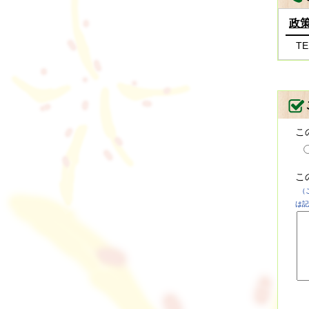
政
TE
こ
こ
（
は記