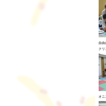
自由
クリ
オニ