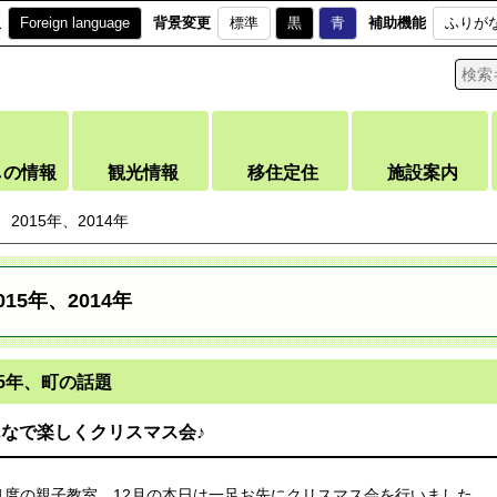
訳
Foreign language
背景変更
標準
黒
青
補助機能
ふりが
しの情報
観光情報
移住定住
施設案内
2015年、2014年
015年、2014年
15年、町の話題
なで楽しくクリスマス会♪
1度の親子教室、12月の本日は一足お先にクリスマス会を行いました。