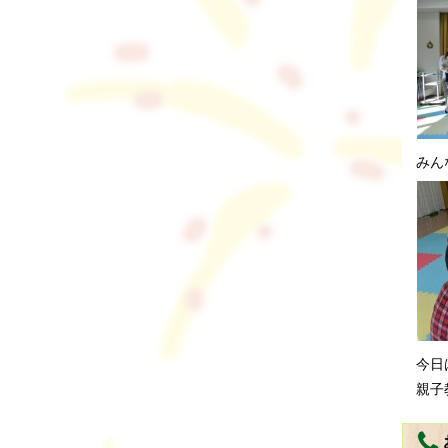
みん
今日
親子