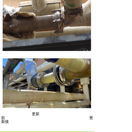
更新
前 更
新後