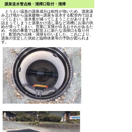
源泉送水管点検・清掃口取付・清掃
とうえい温泉の源泉成分は粘性が強いため、源泉汲
み上げ地から温泉建物へ源泉を送水する配管内で詰ま
ってしまい、送水量が減ってしまうことがあります。
詰まってしまうと源泉かけ流し湯など浴槽にお湯の供
給が滞ってしまい、営業に支障が出るおそれがあるた
め、今回の事業では配管上に新たな清掃口を取り付
け、配管内の点検・清掃を行いました。これにより、
源泉の安定した供給と臨時休業等の予防が図られま
す。