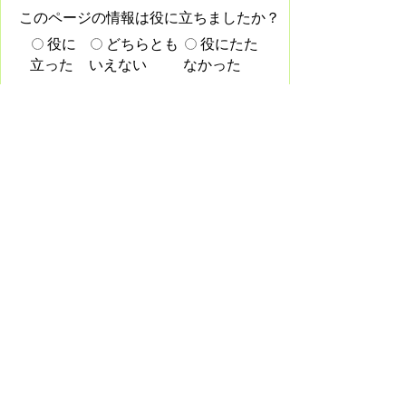
このページの情報は役に立ちましたか？
役に
どちらとも
役にたた
立った
いえない
なかった
このページに関してご意見がありました
らご記入ください。
（ご注意）回答が必要なお問い合わせは、直接このページの
「お問い合わせ先」（ページ作成部署）へお願いします。ま
た、住所・電話番号などの個人情報は記入しないでください。
このサイトについて
プライバシーポリシー
免責事項・著作権
リンク集
各課連絡先