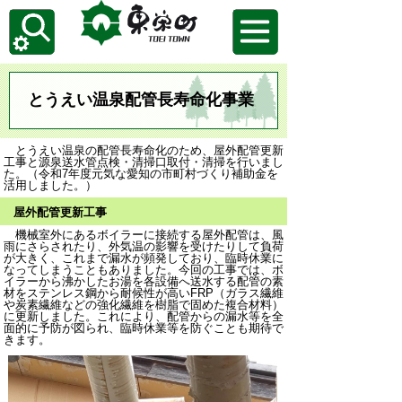
とうえい温泉配管長寿命化事業
とうえい温泉の配管長寿命化のため、屋外配管更新
工事と源泉送水管点検・清掃口取付・清掃を行いまし
た。（令和7年度元気な愛知の市町村づくり補助金を
活用しました。）
屋外配管更新工事
機械室外にあるボイラーに接続する屋外配管は、風
雨にさらされたり、外気温の影響を受けたりして負荷
が大きく、これまで漏水が頻発しており、臨時休業に
なってしまうこともありました。今回の工事では、ボ
イラーから沸かしたお湯を各設備へ送水する配管の素
材をステンレス鋼から耐候性が高い
FRP
（ガラス繊維
や炭素繊維などの強化繊維を樹脂で固めた複合材料）
に更新しました。これにより、配管からの漏水等を全
面的に予防が図られ、臨時休業等を防ぐことも期待で
きます。