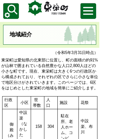
地域紹介
（令和5年3月31日時点）
東栄町
は愛知県の北東部に位置し、町の面積の約91%
が山林で囲まれている自然豊かな人口2,800人ほどの
小さな町です。現在、東栄町は大きく6つの行政区か
ら構成されており、それぞれの区でさらに小さな単位
で地区分けがされていきます。
このページでは、6区
をはじめとした東栄町の地域を簡単にご紹介します。
行政
世
人
小区
施設
花祭
区
帯数
口
中設
駐在
楽
中設
所、
老
（な
御
158
304
楽、布
人ホー
かし
殿
川
ム、
コ
た
（み
ンビ