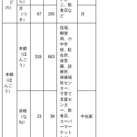
ら）
ど
ニ、
飲
の）
月
食店な
（つ
67
155
月
ど
き）
役場、
郵便
局、
小
中学
本郷
校、駐
（ほ
在所、
319
663
んご
保育
う）
園、診
療所、
本郷
保健福
（ほ
祉セン
んご
ター、
う）
子育て
支援セ
ンタ
ー、飲
奈根
食店、
（な
23
39
中在家
スーパ
ね）
ーマー
ケット