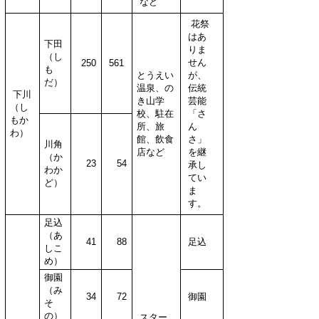
など
花祭
はあ
下田
りま
（し
せん
250
561
も
とうえい
が、
だ）
温泉、の
伝統
下川
き山学
芸能
（し
校、駐在
「さ
もか
所、旅
ん
わ）
館、飲食
さ」
川角
店など
を継
（か
23
54
承し
わか
てい
ど）
ま
す。
足込
（あ
41
88
足込
しこ
め）
御園
（み
34
72
御園
そ
の）
スター