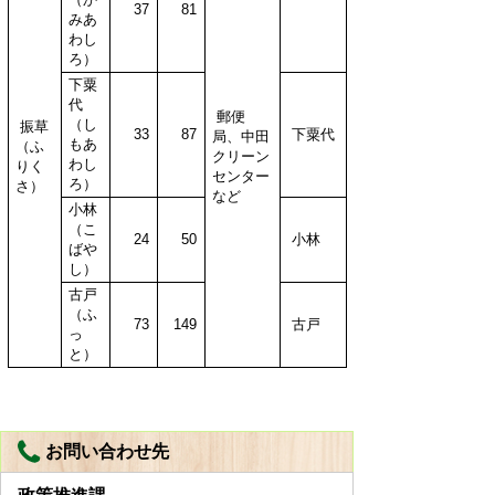
37
81
みあ
わし
ろ）
下粟
代
郵便
（し
振草
33
87
下粟代
局、中田
もあ
（ふ
クリーン
わし
りく
センター
ろ）
さ）
など
小林
（こ
24
50
小林
ばや
し）
古戸
（ふ
73
149
古戸
っ
と）
お問い合わせ先