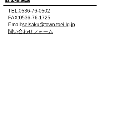
政策推進課
TEL:0536-76-0502
FAX:0536-76-1725
Email:
seisaku@town.toei.lg.jp
問い合わせフォーム
ページの先頭へ
このページへのご意見をお聞かせ下
さい
このページの情報は役に立ちましたか？
役に
どちらとも
役にたた
立った
いえない
なかった
このページに関してご意見がありました
らご記入ください。
（ご注意）回答が必要なお問い合わせは、直接このページの
「お問い合わせ先」（ページ作成部署）へお願いします。ま
た、住所・電話番号などの個人情報は記入しないでください。