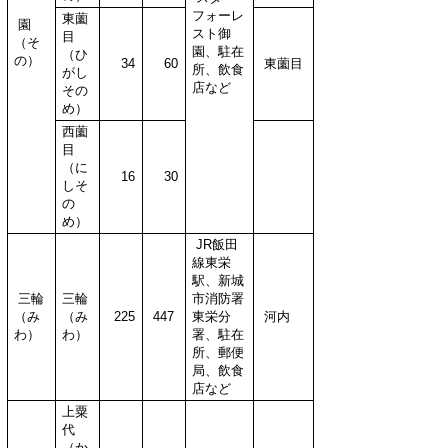
フォーレ
東薗
園
スト御
目
（そ
園、駐在
（ひ
の）
34
60
東薗目
所、飲食
がし
店など
その
め）
西薗
目
（に
16
30
しそ
の
め）
JR飯田
線東栄
駅、新城
三輪
三輪
市消防署
（み
（み
225
447
東栄分
河内
わ）
わ）
署、駐在
所、郵便
局、飲食
店など
上粟
代
（か