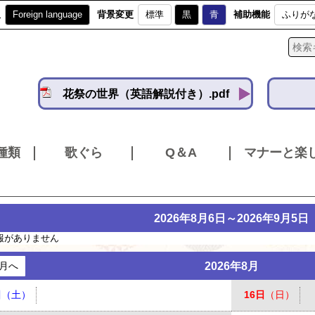
訳
Foreign language
背景変更
標準
黒
青
補助機能
ふりが
花祭の世界（英語解説付き）.pdf
種類
歌ぐら
Q＆A
マナーと楽
2026年8月6日～2026年9月5日
報がありません
月へ
2026年8月
日
（土）
16日
（日）