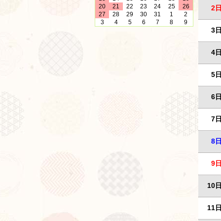
20
21
22
23
24
25
26
2
27
28
29
30
31
1
2
3
4
5
6
7
8
9
3
4
5
6
7
8
9
10
11